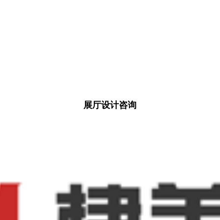
展厅设计咨询