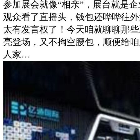
参加展会就像“相亲”，展台就是企
观众看了直摇头，钱包还哗哗往外
太有发言权了！今天咱就聊聊那些
亮登场，又不掏空腰包，顺便给咱
人家…