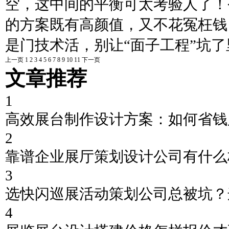
空，这中间的平衡可太考验人了！
的方案既有高颜值，又不花冤枉钱
是门技术活，别让“面子工程”坑了
上一页
1
2
3
4
5
6
7
8
9
10
11
下一页
文章推荐
1
高效展台制作设计方案：如何省钱
2
靠谱企业展厅策划设计公司有什么
3
选快闪巡展活动策划公司总被坑？
4