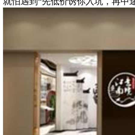
就怕遇到“先低价诱你入坑，再中