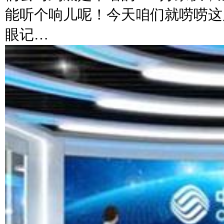
能听个响儿呢！今天咱们就唠唠这
眼记…