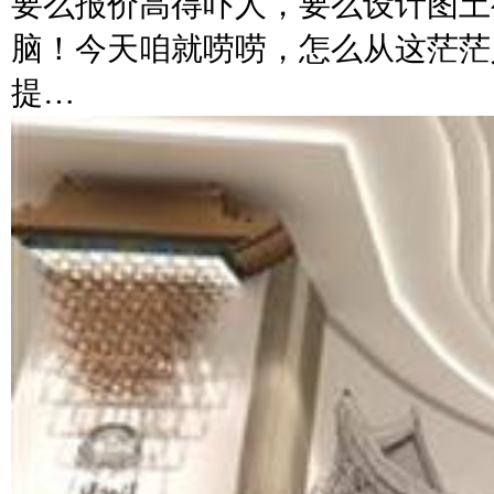
要么报价高得吓人，要么设计图土
脑！今天咱就唠唠，怎么从这茫茫
提…