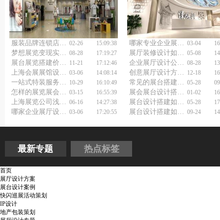
服装品牌连锁店快闪店设计装修秘籍，你get了吗？
哪家专业企业展馆展厅设计公司，既能省成本又不踩坑？
02-26
15:09:38
03-04
16
梦想展览变现实？上海展厅展览设计公司帮你实现！
展厅装修设计如何做好？
08-28
17:19:27
05-08
14
展台展览搭建价格怎么省才不踩雷？
企业展厅设计公司如何选择？
11-21
17:12:46
08-28
13
上海会展展馆设计搭建公司能为你带来哪些惊喜？
创意展厅设计方案：激发无限商业潜力
03-06
14:08:14
12-18
16
一站式特装服务，展览展台搭建公司点亮创意
常见的展台搭建类型
10-29
16:10:49
05-28
09
怎样的展览展会搭建公司值得信赖？一文告诉你！
展会展台设计搭建公司如何打造吸睛展台？
03-15
16:55:39
01-02
16
上海展览公司浅谈展会展台设计搭建
展台设计搭建如何省钱又高效？上海展览展台搭建公司有妙招！
06-16
14:27:38
05-28
17
哪家企业展厅设计制作公司，能让品牌形象快速出圈？
展台设计搭建如何做好
03-06
17:20:55
09-24
14
最新专题
热点标签
首页
展厅设计方案
展台设计案例
快闪巡展活动策划
IP设计
地产包装策划