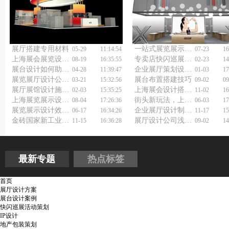
展厅搭建专用材料
一站式展览展示设计制作，选对展厅展台设计搭建公司更省心！
05-29
11:14:54
07-23
16
上海展会展览设计策划公司：如何助你抢占先机？
专卖店快闪巡展活动策划方案包括哪些内容？
08-19
16:35:55
02-23
14
展台设计如何助力展览在展会中大放异彩？
企业展厅策划设计公司:如何让展厅成为品牌传播的利器？
04-28
11:39:47
01-03
17
展览展厅设计公司如何助您惊艳全场？快来一探究竟！
展台布置搭建技巧
03-21
15:32:56
09-02
09
展厅展馆设计施工如何做好？
上海展会设计搭建公司教你如何做好展台设计搭建
02-03
15:35:25
11-02
16
上海展览展示设计公司浅析展馆展厅设计搭建
街头新玩法，上海快闪店巡展活动策划公司有何秘诀？
08-04
17:26:36
06-03
17
展览展示设计效果如何提升？展会展台设计搭建公司为你出谋划策！
企业展厅设计制作公司怎样开拓客户？试试这四条野路子！
06-17
16:34:26
11-17
15
金砖国家新工业革命展览会展台设计搭建须知
展厅设计公司浅谈主题餐厅设计
11-15
16:36:28
09-02
14
最新专题
热点标签
首页
展厅设计方案
展台设计案例
快闪巡展活动策划
IP设计
地产包装策划