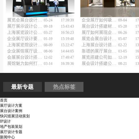
展览会展台设计搭建：那些不为人知的“秘诀”
企业展厅如何吸引眼球？展览展示设计装修公司有妙招！
05-24
17:39:39
09-04
17
展厅展示设计公司如何做好展厅装修设计？
展台设计搭建材料有什么？
09-18
15:43:43
05-28
17
上海展览设计公司如何打造惊艳眼球的展览？
展厅如何展现企业风采？展览展厅设计公司来指导！
03-27
16:56:23
06-26
17
企业展厅设计要具备哪些特点？
展览会展台设计搭建如何做好？
01-19
15:19:48
05-07
17
上海展览馆设计公司浅谈展厅展示设计要点
上海展台设计搭建公司为何成为展览界的佼佼者？
08-09
15:22:47
02-22
13
企业展馆展厅设计装修指南：别让你的展厅变成“四不像”
靠谱的展厅展台设计搭建公司，到底怎么选才不踩坑？
08-06
14:44:05
03-05
16
会展展台设计搭建：你的展台是"网红"还是"过气"？
展览搭建公司如何做好展会展台搭建？
12-02
17:49:47
12-19
15
展馆魅力如何打造？专业展馆展厅设计公司教你几招！
展会设计搭建公司如何选择？
03-14
16:39:36
08-21
13
最新专题
热点标签
首页
展厅设计方案
展台设计案例
快闪巡展活动策划
IP设计
地产包装策划
展厅设计专题
新闻中心