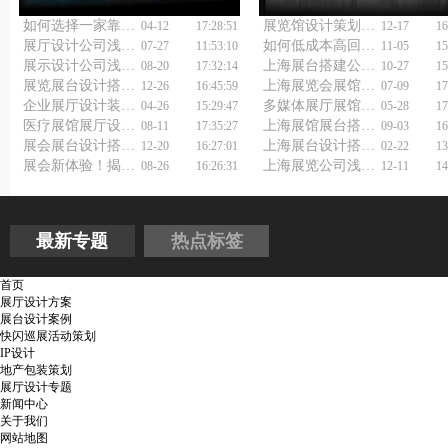
如何选择一家靠谱的上海展览展会展台设计公司？
展览馆设计策划：空间会"说话"吗？
04-12
17:28:51
12-17
16
展厅设计公司浅谈传统元素在餐饮设计的应用
如何低成本高回报？上海快闪店活动策划公司有答案！
07-27
11:53:10
11-05
15
展示设计公司浅谈公司内部展厅设计要点
上海展台搭建公司浅析展台设计搭建
08-20
17:32:14
10-27
15
展览展台设计搭建公司如何选择？
上海展览会展馆设计公司如何让你的展位成为网红打卡地？
12-26
16:45:59
07-09
17
企业展厅设计装修公司如何选择?
多媒体展厅展馆设计搭建有哪些陷阱？企业展览展厅设计装修公司来支招！
04-26
15:29:47
05-28
17
医疗展馆展厅设计施工要点
上海展馆展台搭建公司，如何让您的展位成为全场焦点？
08-11
17:35:27
09-03
16
展会展台设计搭建公司：一站式服务，让您无忧参展
上海展台设计搭建公司为何成为展览界的佼佼者？
12-20
16:27:01
02-22
13
展会新体验！揭秘那些让人流连忘返的展览馆设计布置秘密
上海展览公司浅谈企业展厅展览设计
08-26
16:26:31
12-11
14
最新专题
热点标签
首页
展厅设计方案
展台设计案例
快闪巡展活动策划
IP设计
地产包装策划
展厅设计专题
新闻中心
关于我们
网站地图