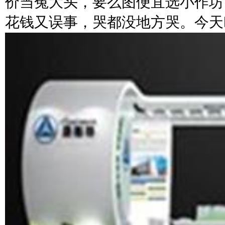
价当冤大头，要么图便宜选小作坊
花钱又误事，哭都没地方哭。今天