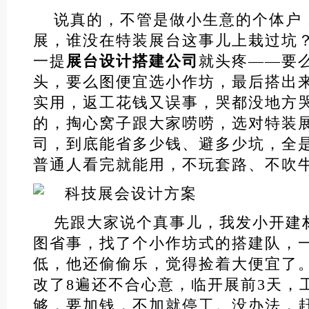
说真的，不管是做小生意的个体户
展，谁没在特装展台这事儿上栽过坑
一提
展台设计搭建公司
就头疼——要
头，要么图便宜选小作坊，最后搭出
实用，返工花钱又误事，哭都没地方
的，掏心窝子跟大家唠唠，选对特装
司，到底能省多少钱、避多少坑，全
普通人看完就能用，不玩套路、不吹
先跟大家说个真事儿，我发小开建
图省事，找了个小作坊式的搭建队，
低，他还偷偷乐，觉得捡着大便宜了
改了8遍还不合心意，临开展前3天，
够，要加钱，不加就停工。没办法，