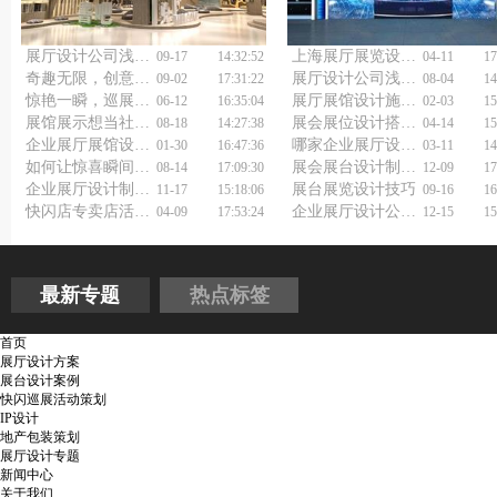
展厅设计公司浅谈民宿设计
上海展厅展览设计公司如何打造独一无二的展示体验？
09-17
14:32:52
04-11
17
奇趣无限，创意快闪店设计策划引领城市新风尚
展厅设计公司浅析民宿酒店设计要点
09-02
17:31:22
08-04
14
惊艳一瞬，巡展快闪店设计公司有何秘诀？
展厅展馆设计施工如何做好？
06-12
16:35:04
02-03
15
展馆展示想当社交媒体顶流？展会活动策划公司：这题我会！
展会展位设计搭建布置如何做好？
08-18
14:27:38
04-14
15
企业展厅展馆设计公司：如何用设计诠释企业灵魂？
哪家企业展厅设计制作公司能让品牌形象一战出圈？
01-30
16:47:36
03-11
14
如何让惊喜瞬间引爆城市?快闪店活动策划公司来揭秘!
展会展台设计制作搭建怎样让品牌故事活起来？
08-14
17:09:30
12-09
17
企业展厅设计制作公司怎样开拓客户？试试这四条野路子！
展台展览设计技巧
11-17
15:18:06
09-16
16
快闪店专卖店活动策划怎样吸引眼球？
企业展厅设计公司浅谈党建展厅设计
04-09
17:53:24
12-15
15
最新专题
热点标签
首页
展厅设计方案
展台设计案例
快闪巡展活动策划
IP设计
地产包装策划
展厅设计专题
新闻中心
关于我们