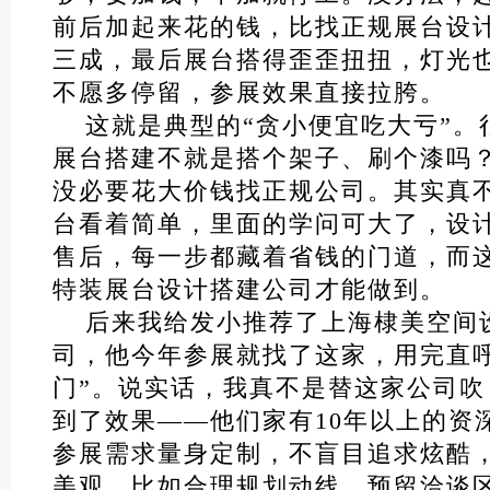
前后加起来花的钱，比找正规展台设
三成，最后展台搭得歪歪扭扭，灯光
不愿多停留，参展效果直接拉胯。
这就是典型的“贪小便宜吃大亏”。
展台搭建不就是搭个架子、刷个漆吗
没必要花大价钱找正规公司。其实真
台看着简单，里面的学问可大了，设
售后，每一步都藏着省钱的门道，而
特装展台设计搭建公司才能做到。
后来我给发小推荐了上海棣美空间
司，他今年参展就找了这家，用完直
门”。说实话，我真不是替这家公司
到了效果——他们家有10年以上的资
参展需求量身定制，不盲目追求炫酷
美观，比如合理规划动线、预留洽谈