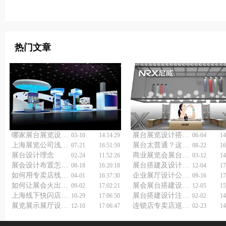
热门文章
哪家展台展览设计公司，能让你的展台自带焦点、一眼就出圈？
展台展览设计搭建如何省时省力？上海展会搭建公司告诉你答案！
03-10
14:14:29
06-04
14
上海展览公司浅谈展馆展览设计制作
展台太普通？这家企业展馆展示设计公司用黑科技让你脱颖而出！
07-21
16:51:59
08-22
16
展台设计理念
商业展览会展台设计搭建方案怎样做到既实用又美观？
02-24
11:52:26
03-12
14
展会设计布置怎么做好？
展台搭建及设计，如何让客户驻足停留更久？
08-18
16:20:18
12-04
17
如何用专卖店线下快闪活动策划点燃购物热潮？
企业展厅设计公司怎么做好企业展示墙设计？
04-01
16:37:30
09-16
17
如何让展会火出圈？上海展览展会设计搭建公司来支招！
展会展台搭建设计：为什么好的设计能带来10倍客户关注？
09-02
17:02:21
12-05
15
上海线下快闪店活动策划让你的生活更精彩
展台搭建设计注意事项
10-29
17:06:50
02-02
14
展览展示展厅设计装修要点
连锁店专卖店巡展活动策划，你想知道的都在这里！
12-10
17:06:47
02-23
14