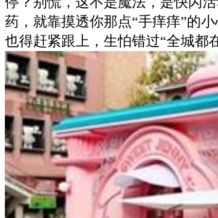
停？别慌，这不是魔法，是快闪活
药，就靠摸透你那点“手痒痒”的
也得赶紧跟上，生怕错过“全城都