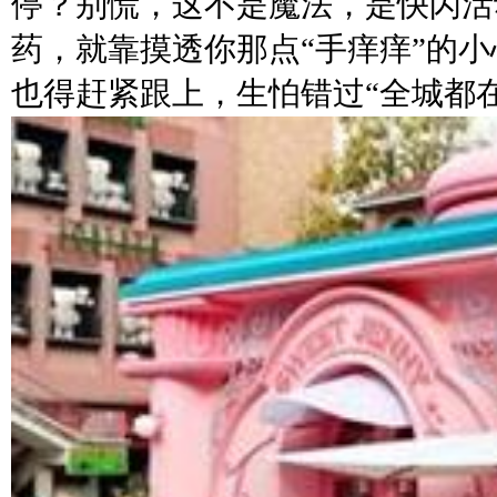
停？别慌，这不是魔法，是快闪活
药，就靠摸透你那点“手痒痒”的
也得赶紧跟上，生怕错过“全城都