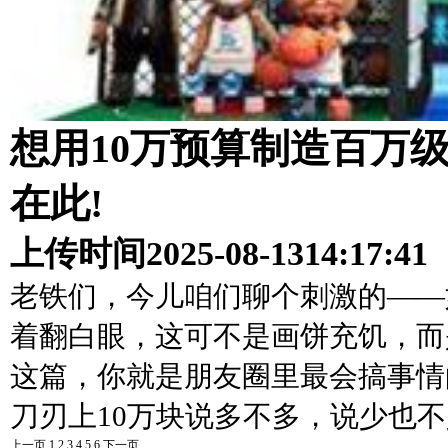
想用10万预算制造百万
在此!
上传时间
2025-08-13
14:17:41
老铁们，今儿咱们聊个刺激的——
着翻白眼，这可不是画饼充饥，而
这篇，你就是朋友圈里最会搞事情
刀刃上10万块说多不多，说少也
上一页
1
2
3
4
5
6
下一页