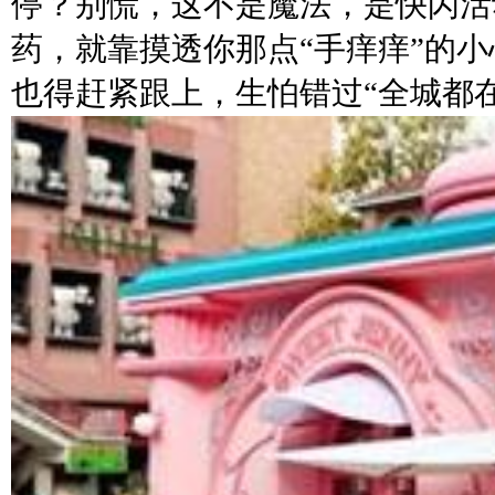
停？别慌，这不是魔法，是快闪活
药，就靠摸透你那点“手痒痒”的
也得赶紧跟上，生怕错过“全城都