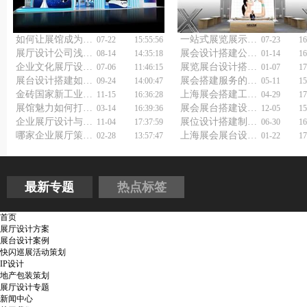
如何让展馆成为网红打卡地？展示展览设计公司用科技颠覆想象！
一站式展览展示设计制作，选对展厅展台设计搭建公司更省心！
07-22
15:55:56
07-23
16
展厅设计公司浅谈日式餐厅设计
展会设计搭建公司怎么选择？
08-14
14:35:18
01-14
16
企业文化展厅设计原则有哪些？
展览展台设计搭建价格，小成本也能玩出花？
07-06
11:46:15
01-07
17
展台设计搭建如何做好
展会搭建服务的原则
09-24
14:00:47
05-11
15
金砖国家新工业革命展览会展台设计搭建须知
上海展会搭建工厂怎么选才不会踩坑？
11-15
16:36:28
04-29
17
展馆魅力如何打造？专业展馆展厅设计公司教你几招！
展会展台搭建设计：为什么好的设计能带来10倍客户关注？
03-14
16:39:36
12-05
15
企业展厅设计与施工公司，让你的品牌更有声量！
展位设计搭建制作如何做好？
11-04
17:37:59
06-30
16
哪家企业展厅策划设计公司能让品牌形象脱颖而出？
上海展会展台设计搭建公司如何点燃观展激情？
02-28
13:57:47
01-22
17
最新专题
热点标签
首页
展厅设计方案
展台设计案例
快闪巡展活动策划
IP设计
地产包装策划
展厅设计专题
新闻中心