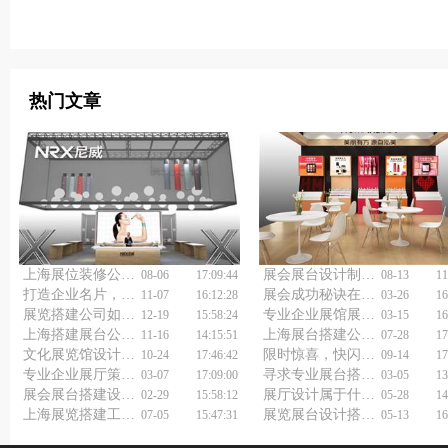
热门文章
上海展位装修公司浅谈特装展台设计搭建
展会展台设计制作搭建公司如何选择？
08-06
17:09:44
08-13
11
打造企业名片，专业展厅设计装修策划公司助力
展会成功秘诀在哪？找专业展览展台设计搭建公司就对了！
11-07
16:12:28
03-26
16
展览搭建公司如何做好展会展台搭建？
专业企业展馆展厅设计公司让品牌更出众！
12-19
15:58:24
03-15
16
上海搭建展台公司浅谈展台布置搭建
上海展台搭建公司浅谈展馆展会设计搭建
11-16
14:15:51
07-28
17
文化展览馆设计公司：让文化触手可及？还是让钱袋子空空如也？
限时惊喜，快闪店设计搭建公司的非凡呈现
10-24
17:46:42
09-14
17
专业企业展厅策划设计公司让您的品牌大放异彩！
寻求专业展台搭建？展台展览搭建公司帮您一站搞定！
03-07
17:09:00
03-05
13
展会展台搭建设计报价大揭秘，透明合理让你放心选择！
展厅设计属于什么行业?
02-29
15:58:12
05-28
14
上海展览搭建工厂浅谈展览设计制作搭建
展览展台设计搭建价格怎样报价才不被坑？
07-05
15:47:31
05-13
16