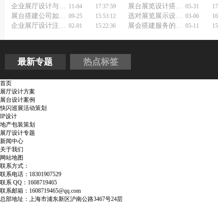
企业展厅设计与施工公司，让你的品牌更有声量！
展台展览设计搭建如何更吸引人？实用展会展台设计技巧不容错过！
11-04
17:37:59
05-31
17
展台搭建公司如何赢得顾客信赖
选对展览展示设计公司，展会流量真能直接翻倍？
09-25
15:53:12
03-06
16
企业展厅设计注意事项
展会搭建服务的原则
02-01
15:22:36
05-11
15
最新专题
热点标签
首页
展厅设计方案
展台设计案例
快闪巡展活动策划
IP设计
地产包装策划
展厅设计专题
新闻中心
关于我们
网站地图
联系方式：
联系电话：18301907529
联系 QQ：1608719465
联系邮箱：1608719465@qq.com
总部地址：上海市浦东新区沪南公路3467号24层