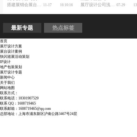
搭建展销会展台如何避免踩坑？
展厅设计公司浅谈酒店设计中的情感表达
11-17
16:10:16
07-29
13
最新专题
热点标签
首页
展厅设计方案
展台设计案例
快闪巡展活动策划
IP设计
地产包装策划
展厅设计专题
新闻中心
关于我们
网站地图
联系方式：
联系电话：18301907529
联系 QQ：1608719465
联系邮箱：1608719465@qq.com
总部地址：上海市浦东新区沪南公路3467号24层