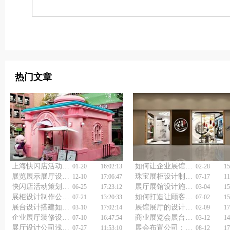
热门文章
上海快闪店活动策划公司：创意点亮生活
如何让企业展馆展厅设计施工更具吸引力？
01-20
16:02:13
02-28
15
展览展示展厅设计装修要点
珠宝展柜设计制作应哪些问题？
12-10
17:06:47
07-17
11
快闪店活动策划公司如何助力企业快速增长？
展厅展馆设计施工重点
06-25
17:23:12
03-04
15
展柜设计制作公司浅谈展示柜的维护保养
如何打造让顾客一眼难忘的企业展厅设计搭建方案？
07-21
13:20:33
07-02
15
展台设计搭建如何做才能吸引人？
展馆展厅的设计搭建如何做好？
03-10
17:02:14
02-09
17
企业展厅装修设计如何变身未来科技殿堂？
商业展览会展台设计搭建方案怎样做到既实用又美观？
07-10
16:47:54
03-12
14
展厅设计公司浅谈传统元素在餐饮设计的应用
展会布置公司：如何让你的展位成全场焦点？
07-27
11:53:10
08-12
17