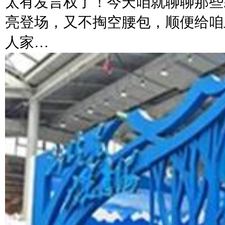
太有发言权了！今天咱就聊聊那些
亮登场，又不掏空腰包，顺便给咱
人家…