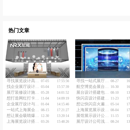
热门文章
寻找展览设计高手？上海展览展台设计搭建公司不容错过！
寻找一站式展厅设计解决方案？上海展厅设计供应商全搞定！
07-05
17:55:56
08-27
16
找企业展厅设计公司，怎么避坑才能既省心又省一大笔钱呀？
航空博览会展台设计搭建公司的撤馆须知
03-04
15:57:39
10-30
16
展厅装修设计施工如何做好？
展台设计搭建包括哪些？
05-28
14:01:52
08-10
13
想打造网红打卡地？企业展厅策划设计公司如何做到？
快闪店设计搭建技巧
11-04
14:09:19
11-23
17
企业展厅设计与搭建如何做好?
想让快闪店火遍全城？上海巡展快闪店活动策划公司帮你实现！
01-04
14:15:46
05-14
17
一站式上海展会展台设计搭建公司，省心更出彩，你选对了吗？
上海展览展示设计公司浅析展馆展厅设计搭建
08-15
17:21:27
08-04
17
想让展会吸睛爆棚？展台设计搭建公司来揭秘！
展馆展示设计公司经验分享
12-30
13:20:14
11-15
15
上海展览设计搭建公司如何助你一展风采？
展厅设计公司浅谈中式餐厅装修设计
03-26
15:48:26
08-24
13