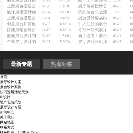
展台展览设计搭建，如何打造让人忍不住拍照的展台？
线下快闪店活动策划要点
11-19
14:45:37
12-03
16
上海展台搭建公司浅谈展馆展会设计搭建
展厅展览设计公司浅谈展厅设计搭建
07-28
17:16:07
06-15
13
展厅展馆设计施工重点
您的展台总被淹没？展览会展台搭建公司有妙招！
03-04
15:47:03
11-18
14
上海展台搭建公司撤展应该注意什么？
展台设计容易出的问题
12-04
13:46:57
05-28
17
创意展台如何设计？展会展台展览设计搭建公司来揭秘！
引人注目的展台展览设计搭建服务方案如何制定？
03-07
16:18:16
01-23
16
搭建展销会展台如何避免踩坑？
寻找一站式展厅设计解决方案？上海展厅设计供应商全搞定！
11-17
16:10:16
08-27
16
展会展台设计制作搭建公司如何选择？
新手必看！展台展览搭建价格怎么算才不被坑？
08-13
11:51:03
03-11
15
企业展厅设计的需求
展厅设计公司浅谈民宿设计
06-05
15:39:34
09-17
14
最新专题
热点标签
首页
展厅设计方案
展台设计案例
快闪巡展活动策划
IP设计
地产包装策划
展厅设计专题
新闻中心
关于我们
网站地图
联系方式：
联系电话：18301907529