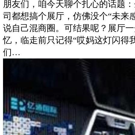
朋友们，咱今天聊个扎心的话题：
司都想搞个展厅，仿佛没个“未来感
说自己混商圈。可结果呢？展厅一
忆，临走前只记得“哎妈这灯闪得
们…