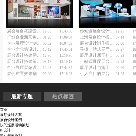
展会展台搭建设计：为什么好的设计能带来10倍客户关注？
你知道展台设计制作搭建工厂如何打造爆款展台吗？
12-05
15:43:30
12-25
17
打造企业新形象，专业展厅设计装修公司点亮你的未来
上海展台设计搭建公司浅谈展台制作
01-20
17:09:04
07-14
16
企业展厅设计制作如何做好?
展台设计制作搭建工厂哪家性价比更高？
06-02
16:04:59
05-08
17
企业文化墙设计方案如何做？
寻找一站式展厅设计解决方案？上海展厅设计供应商全搞定！
10-12
17:45:01
08-27
16
展台设计搭建需要考虑的因素
展厅设计属于什么行业?
12-30
15:10:36
05-28
14
展台设计搭建策划怎么做好？
一站式展厅展台设计搭建公司服务，你体验过吗？
03-17
13:10:18
02-23
16
企业展厅展馆设计：抓住观众心灵的奥秘
展厅设计与施工有妙招？企业展厅展馆设计公司来支招！
12-28
17:44:34
06-20
17
展会布置效果翻倍的秘密？展览展台搭建设计公司来揭秘！
引人注目的展台展览设计搭建服务方案如何制定？
05-09
17:18:03
01-23
16
最新专题
热点标签
首页
展厅设计方案
展台设计案例
快闪巡展活动策划
IP设计
地产包装策划