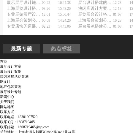
展示展厅设计施工注意事项
展台设计搭建的要素
09-22
16:44:38
12-23
14
上海展览设计搭建公司如何助你一展风采？
快闪店设计方案怎么做？
03-26
15:48:26
12-13
15
专业展馆展厅设计公司浅谈展厅装饰设计
展览展台设计搭建价格，小成本也能玩出花？
12-01
15:50:44
01-07
17
上海展会策划公司如何选择？
上海展台策划公司浅谈展台搭建与设计的意义
06-08
14:24:20
10-28
14
专卖店快闪巡展活动策划方案包括哪些内容？
展台展览搭建公司：如何打造令人惊叹的展台？
02-23
14:43:06
01-08
17
最新专题
热点标签
首页
展厅设计方案
展台设计案例
快闪巡展活动策划
IP设计
地产包装策划
展厅设计专题
新闻中心
关于我们
网站地图
联系方式：
联系电话：18301907529
联系 QQ：1608719465
联系邮箱：1608719465@qq.com
总部地址：上海市浦东新区沪南公路3467号24层