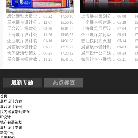
想让活动火爆全城？巡展快闪活动策划公司有妙招！
上海展会策划公司如何选择？
05-22
17:50:18
06-08
14
展览展台设计公司怎么选？
一个展台搭建最重要的是什么
12-07
15:56:10
05-28
15
展台设计搭建公司如何做得更好？
上海展览展厅设计公司如何打造沉浸式体验？
03-26
16:01:45
07-04
17
上海展厅设计公司浅谈展厅设计
企业展厅如何吸引眼球？展览展示设计装修公司有妙招！
11-26
15:05:57
09-04
17
企业展厅设计装修说明
想让快闪店火遍全城？上海巡展快闪店活动策划公司帮你实现！
01-18
14:31:38
05-14
17
展馆展示设计公司干货分享
展览展示设计制作公司如何做得更好？
02-21
17:27:22
09-03
16
快闪店活动策划公司如何助力企业快速增长？
展厅设计公司浅谈中式餐厅装修设计
06-25
17:23:12
08-24
13
展会展台搭建效果图：你的设计能“出片”吗？
如何让企业展馆展厅脱颖而出？专业设计施工公司有秘诀！
11-21
16:41:00
05-21
15
最新专题
热点标签
首页
展厅设计方案
展台设计案例
快闪巡展活动策划
IP设计
地产包装策划
展厅设计专题
新闻中心
关于我们