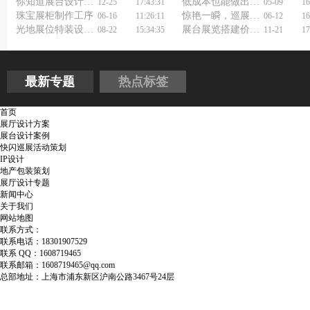
你知道展台设计制作搭建工厂如何打造爆款展台吗？
低成本也能做出惊艳的展台制作设计方案吗？省钱又吸睛！
12-25
17:43:31
05-09
16
珠宝展柜制作工序
惊艳一瞬，巡展快闪店设计公司有何秘诀？
06-16
11:26:11
06-12
16
光地展位特装设计搭建如何抓住观众眼球？
展台展览搭建价格怎么省才不踩雷？
08-22
15:34:35
11-21
17
最新专题
热点标签
首页
展厅设计方案
展台设计案例
快闪巡展活动策划
IP设计
地产包装策划
展厅设计专题
新闻中心
关于我们
网站地图
联系方式：
联系电话：18301907529
联系 QQ：1608719465
联系邮箱：1608719465@qq.com
总部地址：上海市浦东新区沪南公路3467号24层