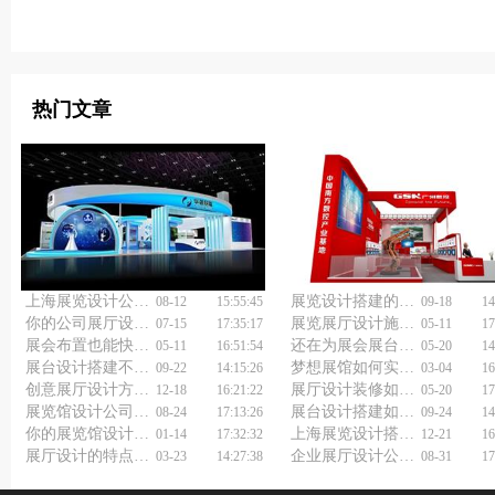
热门文章
上海展览设计公司如何选择？
展览设计搭建的注意事项
08-12
15:55:45
09-18
14
你的公司展厅设计制作能否吸引客户驻足？
展览展厅设计施工方案怎样做到性价比超高？
07-15
17:35:17
05-11
17
展会布置也能快又美？展台展览设计搭建服务公司为你揭晓答案！
还在为展会展台设计搭建效果发愁？展览设计公司有绝招！
05-11
16:51:54
05-20
14
展台设计搭建不能忽视的问题
梦想展馆如何实现？专业展馆展厅设计公司来揭秘！
09-22
14:15:26
03-04
16
创意展厅设计方案：激发无限商业潜力
展厅设计装修如何助力企业腾飞？企业展厅设计施工公司有妙招！
12-18
16:21:22
05-20
17
展览馆设计公司如何做好展馆展厅设计方案？
展台设计搭建如何做好
08-24
17:13:26
09-24
14
你的展览馆设计策划方案能让观众笑着学知识？
上海展览设计搭建公司：让您的品牌在展会上璀璨夺目
01-14
17:32:32
12-21
16
展厅设计的特点有哪些？
企业展厅设计公司如何做好展厅展示设计？
03-23
14:27:38
08-31
17