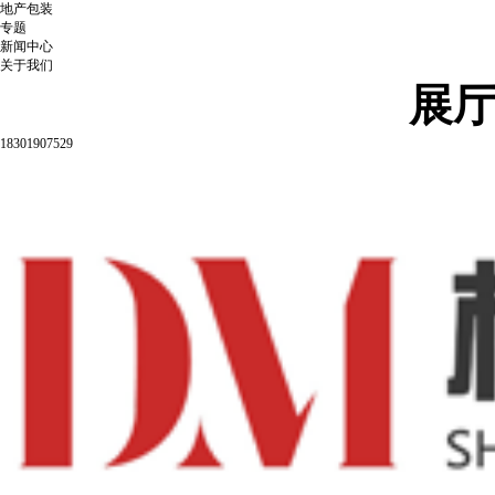
地产包装
专题
新闻中心
关于我们
展
18301907529