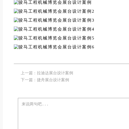
上一篇：
拉迪达展台设计案例
下一篇：
捷舟展台设计案例