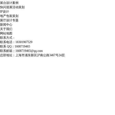
展台设计案例
快闪巡展活动策划
IP设计
地产包装策划
展厅设计专题
新闻中心
关于我们
网站地图
联系方式：
联系电话：18301907529
联系 QQ：1608719465
联系邮箱：1608719465@qq.com
总部地址：上海市浦东新区沪南公路3467号24层