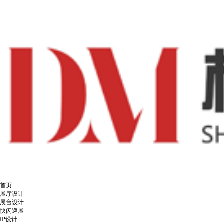
首页
展厅设计
展台设计
快闪巡展
IP设计