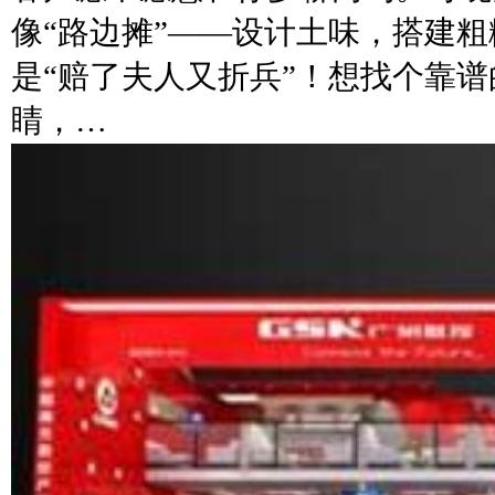
像“路边摊”——设计土味，搭建
是“赔了夫人又折兵”！想找个靠
睛，…