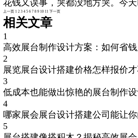
花钱又误事，哭都没地方哭。今天
上一页
1
2
3
4
5
6
7
8
9
10
11
下一页
相关文章
1
高效展台制作设计方案：如何省钱
2
展览展台设计搭建价格怎样报价才
3
低成本也能做出惊艳的展台制作设
4
哪家展会展台设计搭建公司能让你
5
展台搭建像搭积木？揭秘高效展会