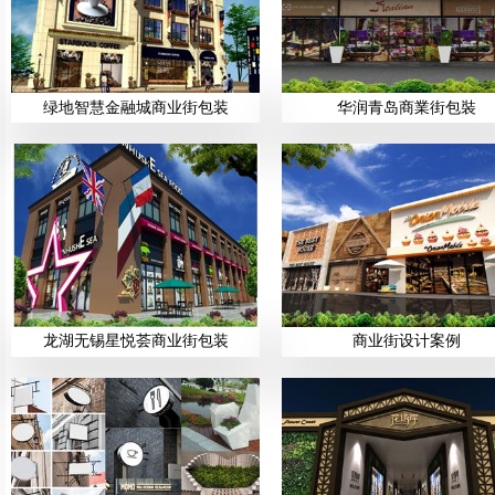
绿地智慧金融城商业街包装
华润青岛商業街包裝
龙湖无锡星悦荟商业街包装
商业街设计案例