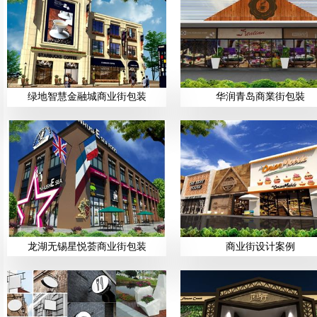
绿地智慧金融城商业街包装
华润青岛商業街包裝
龙湖无锡星悦荟商业街包装
商业街设计案例