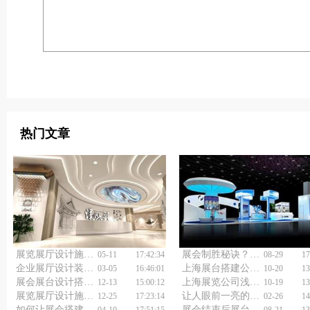
热门文章
展览展厅设计施工方案怎样做到性价比超高？
展会制胜秘诀？上海展览展台搭建公司揭秘！
05-11
17:42:34
08-29
17
企业展厅设计装修误区
上海展台搭建公司浅谈展台设计与搭建
03-05
16:46:01
10-20
13
展会展台设计搭建公司：打造独特展台，展现品牌魅力
上海展览公司浅谈展会设计注意事项
12-13
15:00:12
10-19
13
展览展厅设计施工公司能创造爆款展览吗？
让人眼前一亮的展会展台设计方案，你了解多少？
12-25
17:23:14
02-26
14
如何让展会搭建更出彩？上海展览展会搭建公司来解答！
展会结束后展台只能扔？这家展厅展台设计搭建公司有妙招！
04-10
17:51:15
08-21
13