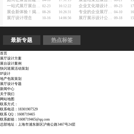
一站式展厅展台设计搭建公司服务，你体验过吗？
企业文化墙设计制作技巧
02-23
16:12:22
09-23
17
展会新体验！揭秘那些让人流连忘返的展览馆设计布置秘密
专业的企业展厅设计与施工公司，您找对了吗？
08-26
16:26:31
04-10
16
展厅设计理念
展厅展示设计公司如何做好展厅装修设计？
10-16
14:06:56
09-18
15
最新专题
热点标签
首页
展厅设计方案
展台设计案例
快闪巡展活动策划
IP设计
地产包装策划
展厅设计专题
新闻中心
关于我们
网站地图
联系方式：
联系电话：18301907529
联系 QQ：1608719465
联系邮箱：1608719465@qq.com
总部地址：上海市浦东新区沪南公路3467号24层