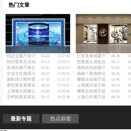
热门文章
找企业展厅设计公司，怎么避坑才能既省心又省一大笔钱呀？
打造未来感展厅，上海展厅展馆设计施工公司有高招！
03-04
15:57:39
08-26
15
快闪零售店活动策划怎么做？这些技巧帮你赢在起跑线！
想要展台成焦点？上海展会展览展台搭建公司有办法！
03-13
17:05:57
08-23
16
靠谱的展厅展台设计搭建公司，到底怎么选才不踩坑？
高性价比的展厅展台设计公司，到底怎么找？
03-05
16:43:53
03-05
15
企业文化墙设计制作技巧
揭秘！商场快闪活动策划方案如何创造难忘惊喜一刻？
09-23
17:09:55
08-26
16
展柜设计制作需要注意什么？
哪家企业展厅设计制作公司，能让品牌形象快速出圈？
07-30
13:35:35
03-06
17
梦想展览变现实？上海展厅展览设计公司帮你实现！
上海展示设计搭建服务如何做好？
08-28
17:19:27
09-24
16
上海展台搭建公司怎么选才不踩坑？
哪家企业展厅设计装修公司，能让展厅自带流量？
03-09
16:59:46
03-09
16
怎样的展览展会搭建公司值得信赖？一文告诉你！
上海公司展厅设计与施工新潮流揭秘！
03-15
16:55:39
08-29
17
最新专题
热点标签