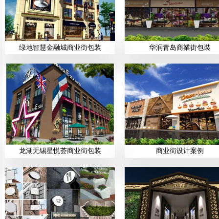
绿地智慧金融城商业街包装
华润青岛商業街包裝
龙湖无锡星悦荟商业街包装
商业街设计案例