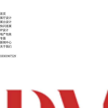
首页
展厅设计
展台设计
快闪巡展
IP设计
地产包装
专题
新闻中心
关于我们
18301907529