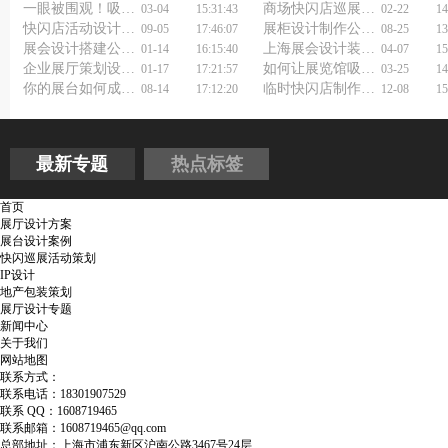
一眼被围观！吸睛展台展览设计方案怎么选？
商场快闪店巡展活动策划如何吸引更多客流量？
03-04
15:31:43
02-22
14
快闪店活动设计制作方案如何点亮你的城市角落？
展柜设计制作公司浅谈玻璃展柜选购
09-05
17:46:07
08-25
13
展会设计搭建公司怎么选择？
上海展会设计装修公司如何选择？
01-14
16:15:40
04-07
15
企业展厅策划设计公司：塑造与众不同的展示风格
如何让展览馆吸引眼球？找对企业展览馆展厅设计公司就成功一半！
01-17
17:21:57
03-25
14
你的展台如何成为朋友圈爆款？上海展会活动策划公司来揭秘！
临时快闪店制作搭建技巧
08-14
17:12:20
12-08
15
最新专题
热点标签
首页
展厅设计方案
展台设计案例
快闪巡展活动策划
IP设计
地产包装策划
展厅设计专题
新闻中心
关于我们
网站地图
联系方式：
联系电话：18301907529
联系 QQ：1608719465
联系邮箱：1608719465@qq.com
总部地址：上海市浦东新区沪南公路3467号24层