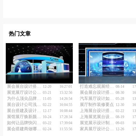
热门文章
展会展台设计搭建公司：一站式服务，让您无忧参展
打造难忘观展经历？上海展厅展览设计公司的独特视角！
12-20
16:27:01
08-14
17
展览展厅设计公司如何助您惊艳全场？快来一探究竟！
展会展台设计搭建服务如何做好？
03-21
15:32:56
08-30
16
为什么顶尖品牌都重视企业展馆展厅设计？它如何引爆公司品牌影响力？
汽车展厅设计如何突出品牌？
11-05
14:26:54
05-28
13
展台设计公司浅析展台设计搭建
展厅制作装修要点
02-22
16:04:55
12-30
16
展台搭建及设计：你的展位会"说话"吗？
上海展台设计搭建公司为何成为展览界的佼佼者？
12-17
16:08:44
02-22
13
展馆展厅焕新颜，企业展馆展厅设计装修公司来打造
上海展览展台设计搭建公司助您成为展会大赢家
10-24
17:28:34
08-19
17
如何让品牌快闪店设计搭建方案更贴近大众？
展览展示设计制作公司如何做得更好？
03-22
17:39:04
09-03
16
展会搭建商做哪些工作？
家具展厅设计公司：打破常规，重塑空间
02-24
11:55:56
12-26
17