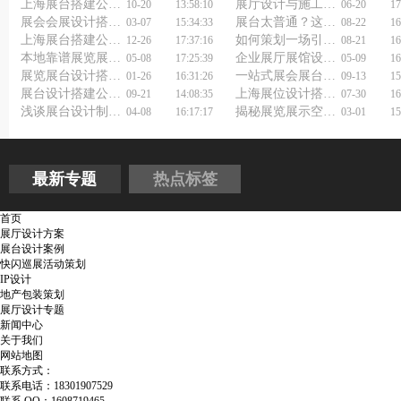
上海展台搭建公司浅谈展台设计与搭建
展厅设计与施工有妙招？企业展厅展馆设计公司来支招！
10-20
13:58:10
06-20
17
展会会展设计搭建经验分享
展台太普通？这家企业展馆展示设计公司用黑科技让你脱颖而出！
03-07
15:34:33
08-22
16
上海展台搭建公司：打造视觉盛宴的魔法师
如何策划一场引爆朋友圈的创意快闪店活动？
12-26
17:37:16
08-21
16
本地靠谱展览展馆设计公司怎么找？
企业展厅展馆设计制作如何融入公司文化？
05-08
17:25:39
05-09
16
展览展台设计搭建公司：让展台成为品牌传播的利器
一站式展会展台设计搭建公司，让展会亮点非你莫属！
01-26
16:31:26
09-13
15
展台设计搭建公司如何选择？
上海展位设计搭建公司关于展台设计搭建的分享
09-21
14:08:35
07-30
16
浅谈展台设计制作与搭建
揭秘展览展示空间设计布局的独特魅力在哪里？
04-08
16:17:17
03-01
15
最新专题
热点标签
首页
展厅设计方案
展台设计案例
快闪巡展活动策划
IP设计
地产包装策划
展厅设计专题
新闻中心
关于我们
网站地图
联系方式：
联系电话：18301907529
联系 QQ：1608719465