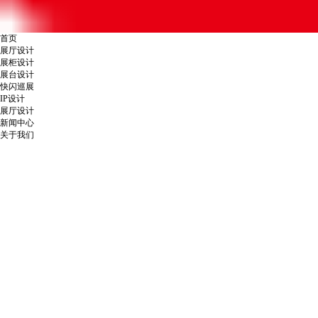
首页
展厅设计
展柜设计
展台设计
快闪巡展
IP设计
展厅设计
新闻中心
关于我们