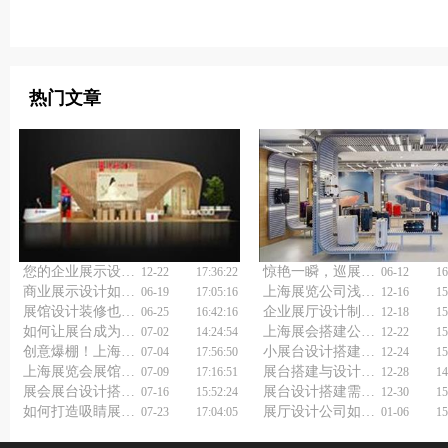
热门文章
您的企业展示设计搭建方案，观众会主动拍照发圈吗？
惊艳一瞬，巡展快闪店设计公司有何秘诀？
12-22
17:36:22
06-12
16
商业展示设计如何惊艳亮相？企业展览馆展厅设计公司揭秘！
上海展览公司浅谈展台展览设计
06-19
17:05:16
12-16
15
展馆设计装修也能如此简单？来听听展览展台设计搭建公司的真话！
企业展厅设计制作怎么做好？
06-25
16:42:16
12-18
15
如何让展台成为人流磁铁？会展展台展览设计公司有答案！
上海展会搭建公司浅谈展会设计搭建
07-02
14:24:54
12-22
15
创意爆棚！上海展会展览展台搭建公司有何独门秘籍？
小展台设计搭建如何做好？
07-04
17:56:50
12-24
15
上海展览会展馆设计公司如何让你的展位成为网红打卡地？
展台搭建与设计注意事项
07-09
17:16:51
12-28
14
展会展台设计搭建公司：如何一秒抓住观众眼球？
展台设计搭建需要考虑的因素
07-16
15:52:24
12-30
15
如何打造吸睛展位？揭秘展会展台设计展览搭建新潮流！
展厅设计公司如何选择？
07-23
17:04:05
01-06
15