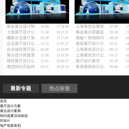
展会展台设计制作搭建怎样让品牌故事活起来？
上海展览会展馆设计公司如何让你的展位成为网红打卡地？
12-09
17:54:48
07-09
17
上海展厅设计公司如何选择？
展会展台搭建设计报价大揭秘，透明合理让你放心选择！
11-30
16:13:11
02-29
15
哪家企业展厅策划设计公司能让品牌形象脱颖而出？
揭秘！商场快闪活动策划方案如何创造难忘惊喜一刻？
02-28
13:57:47
08-26
16
企业展厅设计公司浅谈党建展厅设计
展馆展厅设计方案如何制作？
12-15
15:07:27
05-31
14
企业城市展厅设计装修公司有哪些创新设计元素？
上海展览设计公司教你如何选择企业文化墙设计公司
03-06
14:32:08
09-13
17
展台设计搭建需要考虑的因素
上海展览设计公司如何打造惊艳眼球的展览？
12-30
15:10:36
03-27
16
展馆展厅设计公司如何做好展厅布展设计?
展厅设计要求
11-05
16:40:13
05-29
11
潮流快闪店如何策划？快闪店活动策划公司告诉你答案！
靠谱展馆设计公司到底该怎么选？
05-21
16:29:10
05-06
17
最新专题
热点标签
首页
展厅设计方案
展台设计案例
快闪巡展活动策划
IP设计
地产包装策划